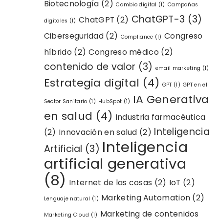
Biotecnología
(2)
Cambio digital
(1)
Campañas
ChatGPT-3
(3)
ChatGPT
(2)
digitales
(1)
Ciberseguridad
(2)
Congreso
Compliance
(1)
híbrido
(2)
Congreso médico
(2)
contenido de valor
(3)
email marketing
(1)
Estrategia digital
(4)
GPT
(1)
GPT en el
IA Generativa
Sector Sanitario
(1)
HubSpot
(1)
en salud
(4)
Industria farmacéutica
Inteligencia
(2)
Innovación en salud
(2)
Inteligencia
Artificial
(3)
artificial generativa
(8)
Internet de las cosas
(2)
IoT
(2)
Marketing Automation
(2)
Lenguaje natural
(1)
Marketing de contenidos
Marketing Cloud
(1)