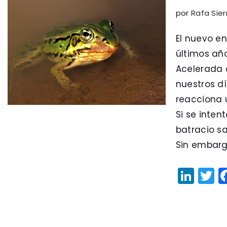
por
Rafa Sie
El nuevo en
últimos año
Acelerada 
nuestros d
reacciona 
Si se inten
batracio s
Sin embar
Li
T
n
k
it
e
t