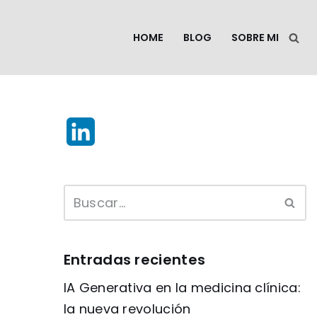
HOME
BLOG
SOBRE MI
L
i
n
k
e
Entradas recientes
d
IA Generativa en la medicina clínica:
I
la nueva revolución