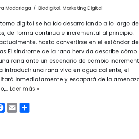
rra Madariaga
Biodigital
,
Marketing Digital
torno digital se ha ido desarrollando a lo largo de
s, de forma continua e incremental al principio.
actualmente, hasta convertirse en el estándar de
ías El síndrome de la rana hervida describe cómo
una rana ante un escenario de cambio increment
ta introducir una rana viva en agua caliente, el
altará inmediatamente y escapará de la amenaza
go,…
Leer más »
F
E
C
w
a
m
o
c
ai
m
e
e
l
p