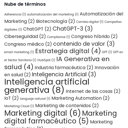
Nube de términos
Automatización del
Adherencia
(1)
automatizacióin del marketing
(1)
Marketing
(2)
Biotecnología
(2)
Cambio digital
(1)
Campañas
ChatGPT-3
(3)
ChatGPT
(2)
digitales
(1)
Ciberseguridad
(2)
Congreso híbrido
(2)
Compliance
(1)
contenido de valor
(3)
Congreso médico
(2)
Estrategia digital
(4)
email marketing
(1)
GPT
(1)
GPT en
IA Generativa en
el Sector Sanitario
(1)
HubSpot
(1)
salud
(4)
Industria farmacéutica
(2)
Innovación
Inteligencia Artificial
(3)
en salud
(2)
Inteligencia artificial
generativa
(8)
Internet de las cosas
(2)
IoT
(2)
Marketing Automation
(2)
Lenguaje natural
(1)
Marketing de contenidos
(2)
Marketing Cloud
(1)
Marketing digital
(6)
Marketing
digital farmacéutico
(5)
Marketing