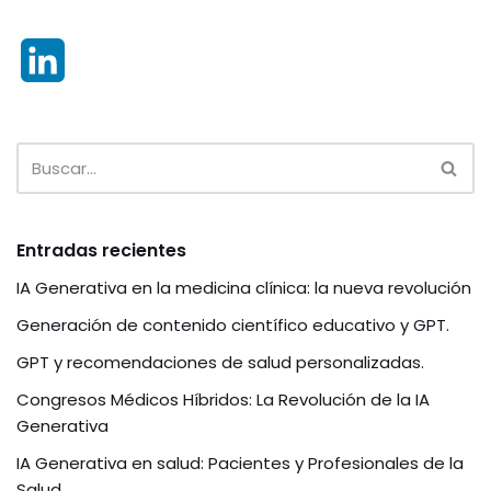
k
L
i
n
k
e
Entradas recientes
d
IA Generativa en la medicina clínica: la nueva revolución
I
Generación de contenido científico educativo y GPT.
GPT y recomendaciones de salud personalizadas.
n
Congresos Médicos Híbridos: La Revolución de la IA
Generativa
IA Generativa en salud: Pacientes y Profesionales de la
Salud.