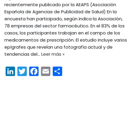
recientemente publicado por la AEAPS (Asociación
Española de Agencias de Publicidad de Salud) En la
encuesta han participado, según indica la Asociación,
78 empresas del sector farmacéutico. En el 83% de los
casos, los participantes trabajan en el campo de los
medicamentos de prescripción. El estudio incluye varios
epígrafes que revelan una fotografía actual y de
tendencias del…
Leer más »
Li
T
F
E
C
n
w
a
m
o
k
itt
c
ai
m
e
er
e
l
p
dI
b
ar
n
o
tir
o