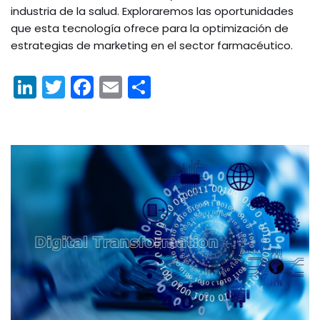
industria de la salud. Exploraremos las oportunidades
que esta tecnología ofrece para la optimización de
estrategias de marketing en el sector farmacéutico.
Li
T
F
E
C
n
w
a
m
o
k
itt
c
ai
m
e
er
e
l
p
dI
b
ar
n
o
tir
o
k