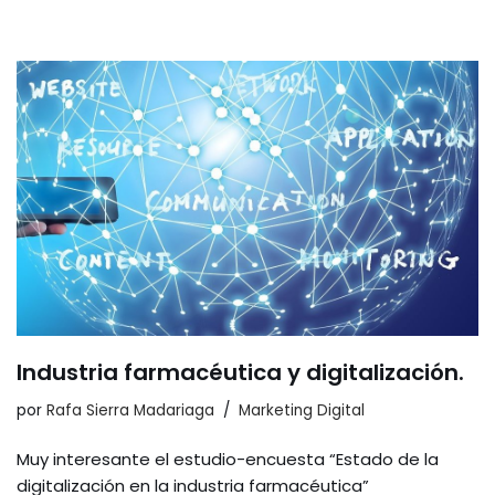
n
w
a
m
o
k
itt
c
ai
m
e
er
e
l
p
dI
b
ar
n
o
tir
o
k
Industria farmacéutica y digitalización.
por
Rafa Sierra Madariaga
Marketing Digital
Muy interesante el estudio-encuesta “Estado de la
digitalización en la industria farmacéutica”