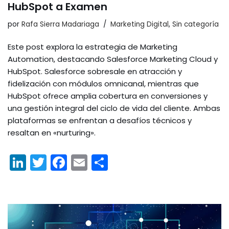
HubSpot a Examen
por
Rafa Sierra Madariaga
Marketing Digital
,
Sin categoría
Este post explora la estrategia de Marketing
Automation, destacando Salesforce Marketing Cloud y
HubSpot. Salesforce sobresale en atracción y
fidelización con módulos omnicanal, mientras que
HubSpot ofrece amplia cobertura en conversiones y
una gestión integral del ciclo de vida del cliente. Ambas
plataformas se enfrentan a desafíos técnicos y
resaltan en «nurturing».
Li
T
F
E
C
n
w
a
m
o
k
itt
c
ai
m
e
er
e
l
p
dI
b
ar