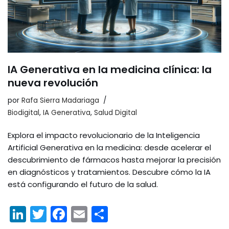
IA Generativa en la medicina clínica: la
nueva revolución
por
Rafa Sierra Madariaga
Biodigital
,
IA Generativa
,
Salud Digital
Explora el impacto revolucionario de la Inteligencia
Artificial Generativa en la medicina: desde acelerar el
descubrimiento de fármacos hasta mejorar la precisión
en diagnósticos y tratamientos. Descubre cómo la IA
está configurando el futuro de la salud.
Li
T
F
E
C