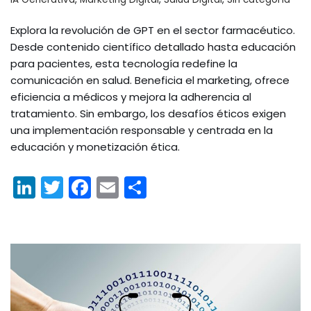
Explora la revolución de GPT en el sector farmacéutico.
Desde contenido científico detallado hasta educación
para pacientes, esta tecnología redefine la
comunicación en salud. Beneficia el marketing, ofrece
eficiencia a médicos y mejora la adherencia al
tratamiento. Sin embargo, los desafíos éticos exigen
una implementación responsable y centrada en la
educación y monetización ética.
Li
T
F
E
C
n
w
a
m
o
k
itt
c
ai
m
e
er
e
l
p
dI
b
ar
n
o
tir