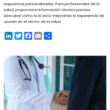
respuestas personalizadas. Para profesionales de la
salud, proporciona información técnica precisa.
Descubre cómo la IA está mejorando la experiencia de
usuario en el sector de la salud.
Li
T
F
E
C
n
w
a
m
o
k
itt
c
ai
m
e
er
e
l
p
dI
b
ar
n
o
tir
o
k