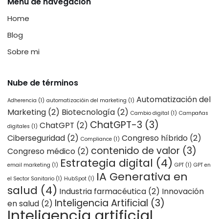
Menú de navegación
Home
Blog
Sobre mi
Nube de términos
Automatización del
Adherencia
(1)
automatizacióin del marketing
(1)
Marketing
(2)
Biotecnología
(2)
Cambio digital
(1)
Campañas
ChatGPT-3
(3)
ChatGPT
(2)
digitales
(1)
Ciberseguridad
(2)
Congreso híbrido
(2)
Compliance
(1)
contenido de valor
(3)
Congreso médico
(2)
Estrategia digital
(4)
email marketing
(1)
GPT
(1)
GPT en
IA Generativa en
el Sector Sanitario
(1)
HubSpot
(1)
salud
(4)
Industria farmacéutica
(2)
Innovación
Inteligencia Artificial
(3)
en salud
(2)
Inteligencia artificial