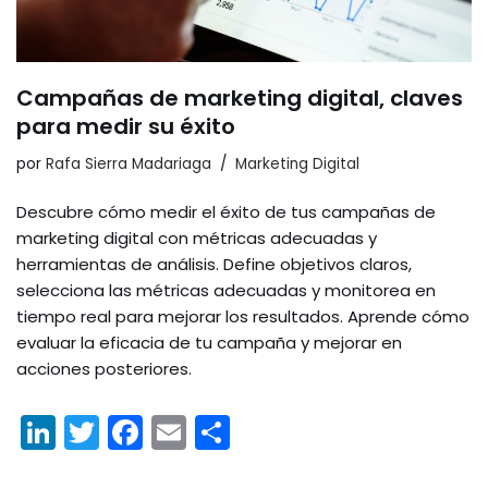
Campañas de marketing digital, claves
para medir su éxito
por
Rafa Sierra Madariaga
Marketing Digital
Descubre cómo medir el éxito de tus campañas de
marketing digital con métricas adecuadas y
herramientas de análisis. Define objetivos claros,
selecciona las métricas adecuadas y monitorea en
tiempo real para mejorar los resultados. Aprende cómo
evaluar la eficacia de tu campaña y mejorar en
acciones posteriores.
Li
T
F
E
C
n
w
a
m
o