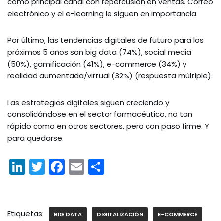
como principal canal con repercusión en ventas. Correo
electrónico y el e-learning le siguen en importancia.
Por último, las tendencias digitales de futuro para los
próximos 5 años son big data (74%), social media
(50%), gamificación (41%), e-commerce (34%) y
realidad aumentada/virtual (32%) (respuesta múltiple).
Las estrategias digitales siguen creciendo y
consolidándose en el sector farmacéutico, no tan
rápido como en otros sectores, pero con paso firme. Y
para quedarse.
Li
T
F
E
C
n
w
a
m
o
k
itt
c
ai
m
e
er
e
l
p
Etiquetas:
BIG DATA
DIGITALIZACIÓN
E-COMMERCE