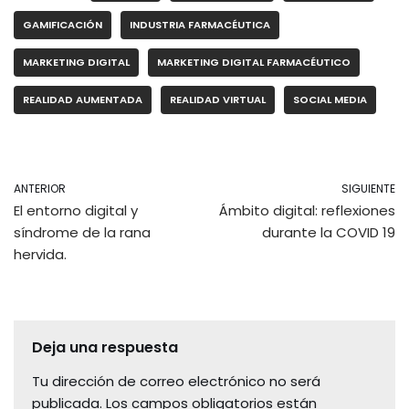
dI
b
ar
GAMIFICACIÓN
INDUSTRIA FARMACÉUTICA
n
o
tir
o
MARKETING DIGITAL
MARKETING DIGITAL FARMACÉUTICO
k
REALIDAD AUMENTADA
REALIDAD VIRTUAL
SOCIAL MEDIA
ANTERIOR
SIGUIENTE
El entorno digital y
Ámbito digital: reflexiones
síndrome de la rana
durante la COVID 19
hervida.
Deja una respuesta
Tu dirección de correo electrónico no será
publicada.
Los campos obligatorios están